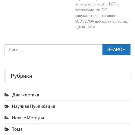
наблюдается в ДНК L68, а
метилирование CG-
динуклеотида в позиции
68932704 наблюдается только
в ДНК HeLa.
Рубрики
Диагностика
Научная Публикация
Новые Методы
Тома