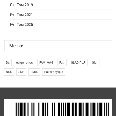
Том 2019
Том 2021
Том 2025
Метки
Dx
epigenetics
FAM19A4
FatI
GLAD-ПЦР
GlaI
NGS
SNP
РМЖ
Рак желудка