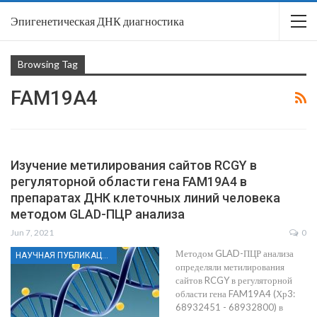
Эпигенетическая ДНК диагностика
Browsing Tag
FAM19A4
Изучение метилирования сайтов RCGY в
регуляторной области гена FAM19A4 в
препаратах ДНК клеточных линий человека
методом GLAD-ПЦР анализа
Jun 7, 2021
0
Методом GLAD-ПЦР анализа
НАУЧНАЯ ПУБЛИКАЦИЯ
определяли метилирования
сайтов RCGY в регуляторной
области гена FAM19A4 (Хр3:
68932451 - 68932800) в