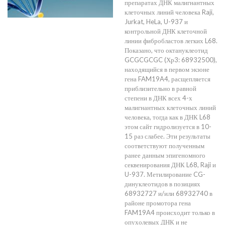
препаратах ДНК малигнантных
клеточных линий человека Raji,
Jurkat, HeLa, U-937 и
контрольной ДНК клеточной
линии фибробластов легких L68.
Показано, что октануклеотид
GCGCGCGC (Хр3: 68932500),
находящийся в первом экзоне
гена FAM19A4, расщепляется
приблизительно в равной
степени в ДНК всех 4-х
малигнантных клеточных линий
человека, тогда как в ДНК L68
этом сайт гидролизуется в 10-
15 раз слабее. Эти результаты
соответствуют полученным
ранее данным эпигеномного
секвенирования ДНК L68, Raji и
U-937. Метилирование CG-
динуклеотидов в позициях
68932727 и/или 68932740 в
районе промотора гена
FAM19A4 происходит только в
опухолевых ДНК и не